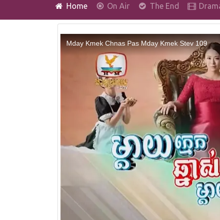
(current)
Home
On Air
The End
Dram