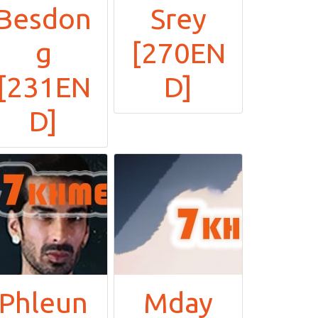
Sne
Kon
Knong
Brosar
Besdon
Srey
g
[270EN
[231EN
D]
D]