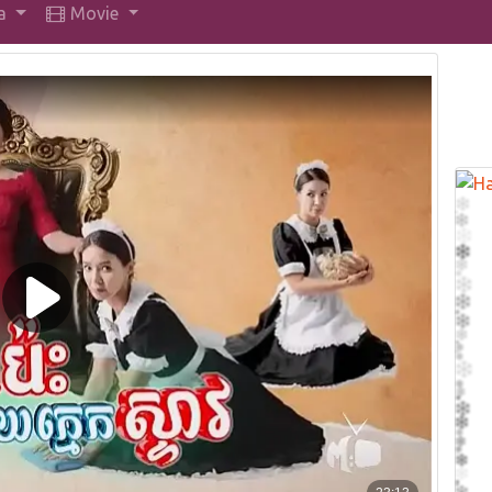
a
Movie